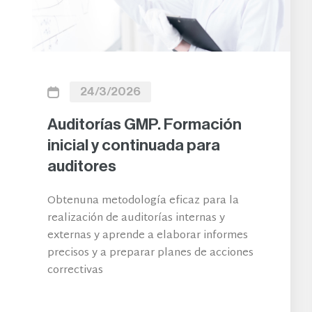
19/5/2026
Gestión eficaz de
desviaciones, resultados
fuera de especificaciones
(OOS) y CAPAs
Aprende a determinar la causa raíz de
desviaciones y OOS y a elaborar un
informe. Profundiza en la implantación
eficaz de acciones correctivas y
preventivas (CAPA)