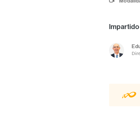
oom
Rodríguez Pons-Esparver
Técnico en CPM
mación bonificable por FUNDAE