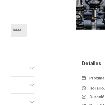
as:
5/11/2025
 - 14:00 (CET)
horas