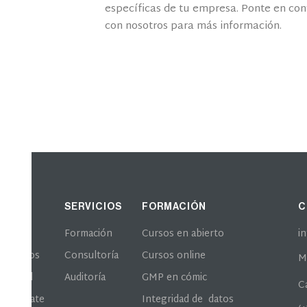
CONTACTO
Campus virtual
CTO
mformaciongmp.com
pez de Aranda 35 (28027)